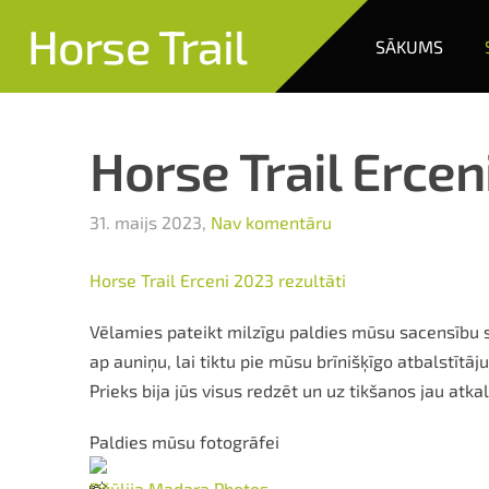
Horse Trail
SĀKUMS
Horse Trail Ercen
31. maijs 2023,
Nav komentāru
Horse Trail Erceni 2023 rezultāti
Vēlamies pateikt milzīgu paldies mūsu sacensību su
ap auniņu, lai tiktu pie mūsu brīnišķīgo atbalstītāj
Prieks bija jūs visus redzēt un uz tikšanos jau atka
Paldies mūsu fotogrāfei
Džūlija Madara Photos