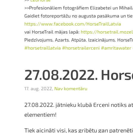
>>Profesionāliem fotogrāfiem Elizabetei un Mihai
Gaidiet fotoreportāžu no augusta pasākuma un tiek
https://www.facebook.com/HorseTrailLatvia
vai HorseTrail mājas lapā:
https://horsetrail.moze
Piedzīvojums. Azarts. Atpūta. Izaicinājums. HorseTr
#horsetraillatvia
#horsetrailerceni
#amritawater
27.08.2022. Horse
17. aug. 2022,
Nav komentāru
27.08.2022. jātnieku klubā Erceni notiks a
elementiem!
Tiek aicināti visi, kas gribētu gan patrenē