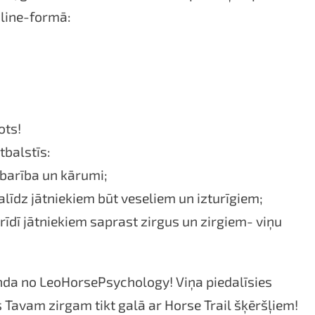
line-formā:
ots!
tbalstīs:
 barība un kārumi;
līdz jātniekiem būt veseliem un izturīgiem;
īdī jātniekiem saprast zirgus un zirgiem- viņu
nda no LeoHorsePsychology! Viņa piedalīsies
 Tavam zirgam tikt galā ar Horse Trail šķēršļiem!