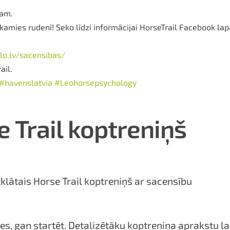
lam.
amies rudenī! Seko līdzi informācijai HorseTrail Facebook lap
llo.lv/sacensibas/
ail.
#havenslatvia
#Leohorsepsychology
 Trail koptreniņš
tklātais Horse Trail koptreniņš ar sacensību
ties, gan startēt. Detalizētāku koptreniņa aprakstu la