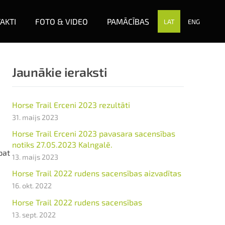
AKTI
FOTO & VIDEO
PAMĀCĪBAS
LAT
ENG
Jaunākie ieraksti
Horse Trail Erceni 2023 rezultāti
31. maijs 2023
Horse Trail Erceni 2023 pavasara sacensības
notiks 27.05.2023 Kalngalē.
pat
13. maijs 2023
Horse Trail 2022 rudens sacensības aizvadītas
16. okt. 2022
Horse Trail 2022 rudens sacensības
13. sept. 2022