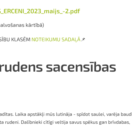
ERCENI_2023_maijs_-2.pdf
balvošanas kārtībā)
SĪBU KLASĒM
NOTEIKUMU SADAĻĀ
📌
 rudens sacensības
ītas. Laika apstākļi mūs lutināja - spīdot saulei, varēja baud
a rudeni. Dalībnieki cītīgi veltija savus spēkus gan brīvdabas,