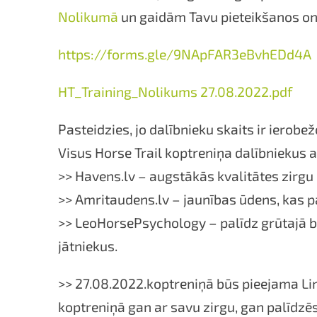
Nolikumā
un gaidām Tavu pieteikšanos on
https://forms.gle/9NApFAR3eBvhEDd4A
HT_Training_Nolikums 27.08.2022.pdf
Pasteidzies, jo dalībnieku skaits ir ierobež
Visus Horse Trail koptreniņa dalībniekus a
>> Havens.lv – augstākās kvalitātes zirgu
>> Amritaudens.lv – jaunības ūdens, kas pa
>> LeoHorsePsychology – palīdz grūtajā br
jātniekus.
>> 27.08.2022.koptreniņā būs pieejama Li
koptreniņā gan ar savu zirgu, gan palīdzēs