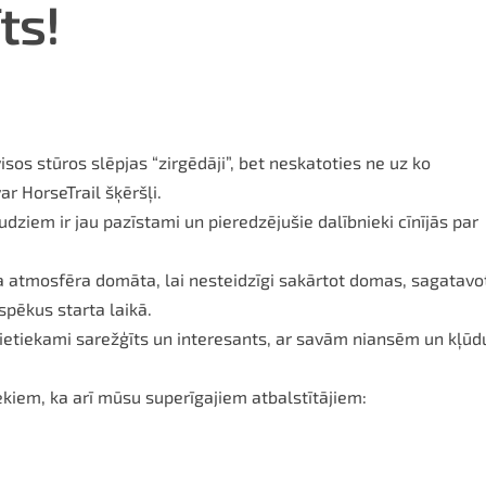
ts!
sos stūros slēpjas “zirgēdāji”, bet neskatoties ne uz ko
r HorseTrail šķēršļi.
udziem ir jau pazīstami un pieredzējušie dalībnieki cīnījās par
a atmosfēra domāta, lai nesteidzīgi sakārtot domas, sagatavo
spēkus starta laikā.
pietiekami sarežģīts un interesants, ar savām niansēm un kļūd
iekiem, ka arī mūsu superīgajiem atbalstītājiem: