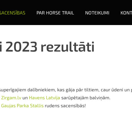
SACENSĪBAS
PAR HORSE TRAIL
NOTEIKUMI
KONT
i 2023 rezultāti
perīgajiem dalībniekiem, kas gāja pār tiltiem, caur ūdeni un 
u
Zirgam.lv
un
Havens Latvija
sarūpētajām balviņām.
l
Gaujas Parka Stallis
rudens sacensībās!