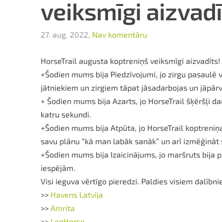
veiksmīgi aizvadī
27. aug. 2022,
Nav komentāru
HorseTrail augusta koptreniņš veiksmīgi aizvadīts!
+Šodien mums bija Piedzīvojumi, jo zirgu pasaulē vi
jātniekiem un zirgiem tāpat jāsadarbojas un jāpārva
+ Šodien mums bija Azarts, jo HorseTrail šķēršļi da
katru sekundi.
+Šodien mums bija Atpūta, jo HorseTrail koptreniņ
savu plānu “kā man labāk sanāk” un arī izmēģināt 
+Šodien mums bija Izaicinājums, jo maršruts bija 
iespējām.
Visi ieguva vērtīgo pieredzi. Paldies visiem dalībn
>>
Havens Latvija
>>
Amrita
>>
LeoHorse