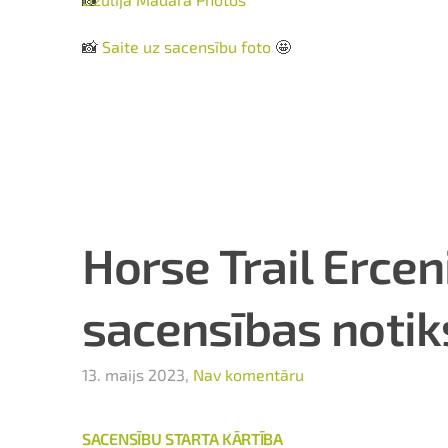
📸
Saite uz sacensību foto
🤩
Horse Trail Erce
sacensības notik
13. maijs 2023,
Nav komentāru
SACENSĪBU STARTA KĀRTĪBA