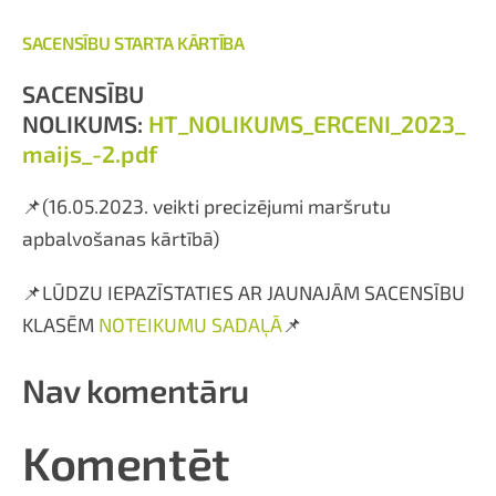
SACENSĪBU STARTA KĀRTĪBA
SACENSĪBU
NOLIKUMS:
HT_NOLIKUMS_ERCENI_2023_
maijs_-2.pdf
📌(16.05.2023. veikti precizējumi maršrutu
apbalvošanas kārtībā)
📌LŪDZU IEPAZĪSTATIES AR JAUNAJĀM SACENSĪBU
KLASĒM
NOTEIKUMU SADAĻĀ
📌
Nav komentāru
Komentēt