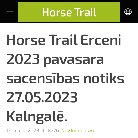
Horse Trail
Horse Trail Erceni
2023 pavasara
sacensības notiks
27.05.2023
Kalngalē.
13. maijs, 2023 pl. 14:26,
Nav komentāru