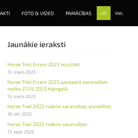
AKTI
FOTO & VIDEO
PAMĀCĪBAS
LAT
ENG
Jaunākie ieraksti
Horse Trail Erceni 2023 rezultāti
31. maijs 2023
Horse Trail Erceni 2023 pavasara sacensības
notiks 27.05.2023 Kalngalē.
v.
13. maijs 2023
Horse Trail 2022 rudens sacensības aizvadītas
16. okt. 2022
Horse Trail 2022 rudens sacensības
13. sept. 2022