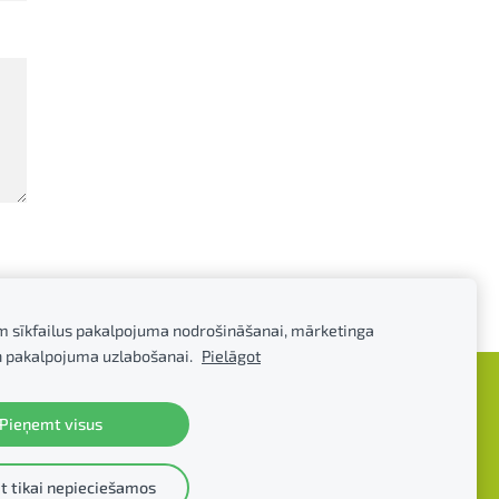
m sīkfailus pakalpojuma nodrošināšanai, mārketinga
n pakalpojuma uzlabošanai.
Pielāgot
Pieņemt visus
 tikai nepieciešamos