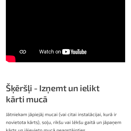
Šķēršļi - Izņemt un ielikt
kārti
mucā
Jātniekam jāpiejāj mucai (vai citai instalācijai, kurā ir
novietota kārts), soļu, rikšu vai lēkšu gaitā un jāpaņem
kārts un jāievieto mucā neapstājoties.