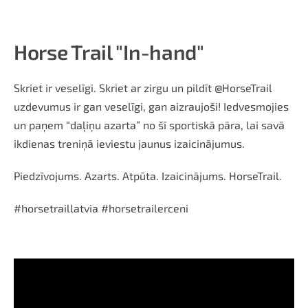
Horse Trail "In-hand"
Skriet ir veselīgi. Skriet ar zirgu un pildīt @HorseTrail
uzdevumus ir gan veselīgi, gan aizraujoši! Iedvesmojies
un paņem “daļiņu azarta” no šī sportiskā pāra, lai savā
ikdienas treniņā ieviestu jaunus izaicinājumus.
Piedzīvojums. Azarts. Atpūta. Izaicinājums. HorseTrail.
#horsetraillatvia #horsetrailerceni