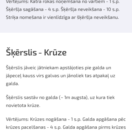
Vērtējums: Katra rokas noņemšana no vārtiem - 1 s.p.
Šķēršļa sagāšana - 4 s.p. Šķēršļa neveikšana - 10 s.p.
Striķa nomešana ir vienlīdzīga ar šķēršļa neveikšanu.
Šķērslis - Krūze
Šķērslis jāveic jātniekam apstājoties pie galda un
jāpeceļ kauss virs galvas un jānoliek tas atpakaļ uz
galda.
Šķērslis sastāv no galda (~ 1m augsta), uz kura tiek
novietota krūze.
Vērtējums: Krūzes nogāšana - 1 s.p. Galda apgāšana pēc
krūzes pacelšanas - 4 s.p. Galda apgāšana pirms krūzes