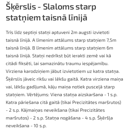
Šķērslis - Slaloms starp
statņiem taisnā līnijā
Trīs līdz septiņi statņi aptuveni 2m augsti izvietoti
taisnā līnijā. A līmenim attālums starp statņiem 7,5m
taisnā līnijā. B līmenim attālums starp statņiem 6m
taisnā līnijā. Statņi nedrīkst būt ierakti zemē vai kā
citādi fiksēti, lai samazinātu traumu iespējamību.
Virziena karodziņiem jābut izvietotiem uz katra statņa.
Šķērslis jāveic rikšu vai lēkšu gaitā. Katra virziena maiņa
vai, lēkšu gadījumā, kāju maiņa notiek pusceļā starp
statņiem. Vērtējums: Viena statņa aizskaršana - 1 s.p.
Katra pāriešana citā gaitā (tikai Precizitātes maršrutos)
- 2 s.p. Kājmaiņas neveikšana (tikai Precizitātes
maršrutos) - 2 s.p. Statņa nogāšana - 4 s.p. Šķēršļa
neveikšana - 10 s.p.