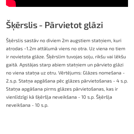
Šķērslis - Pārvietot glāzi
Šķērslis sastāv no diviem 2m augstiem statņiem, kuri
atrodas ~1.2m attālumā viens no otra. Uz viena no tiem
ir novietota glāze. Šķērslim tuvojas soļu, rikšu vai lēkšu
gaitā. Apstājas starp abiem statņiem un pārvieto glāzi
no viena statņa uz otru. Vērtējums: Glāzes nomešana -
2.s.p. Statņa apgāšana pēc glāzes pārvietošanas - 4 s.p.
Statņa apgāšana pirms glāzes pārvietošanas, kas ir
vienlīdzīgi kā šķēršļa neveikšana - 10 s.p. Šķēršļa
neveikšana - 10 s.p.