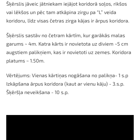
Šķērslis jāveic jātniekam iejājot koridorā soļos, rikšos
vai lēkšos un pēc tam
atkāpina zirgu pa “L” veida
koridoru, līdz visas četras zirga kājas ir ārpus koridora.
Šķērslis sastāv no četram kārtīm, kur garākās malas
garums ~ 4m. Katra kārts ir novietota uz diviem ~5 cm
augstiem palikņiem, kas ir novietoti uz zemes. Koridora
platums ~ 1.50m.
Vērtējums: Vienas kārtiņas nogāšana no palikņa- 1 s.p
Izkāpšana ārpus koridora (kaut ar vienu kāju) - 3.s.p.
Šķēršļa neveikšana - 10 s.p.