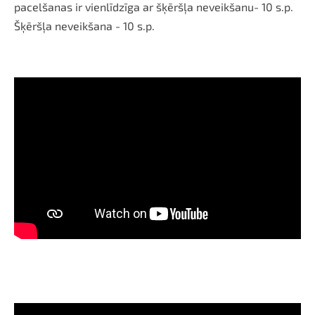
pacelšanas ir vienlīdzīga ar šķēršļa neveikšanu- 10 s.p.
Šķēršļa neveikšana - 10 s.p.