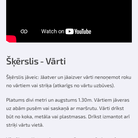
Šķērslis - Vārti
Šķērslis jāveic: Jāatver un jāaizver vārti nenoņemot roku
no vārtiem vai striķa (atkarīgs no vārtu uzbūves).
Platums divi metri un augstums 1.30m. Vārtiem jāveras
uz abām pusēm vai saskaņā ar maršrutu. Vārti drīkst
būt no koka, metāla vai plastmasas. Drīkst izmantot arī
striķi vārtu vietā.