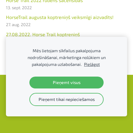
Horse Trail 2022 rudens sacensības
13. sept. 2022
HorseTrail augusta koptreniņš veiksmīgi aizvadīts!
27. aug. 2022
27.08.2022. Horse Trail koptreniņš
17. aug. 2022
Mēs lietojam sīkfailus pakalpojuma
23.07.2022. Horse Trail koptreniņš Ercenos
nodrošināšanai, mārketinga nolūkiem un
12. jūl. 2022
pakalpojuma uzlabošanai.
Pielāgot
Pieņemt visus
Sīkdatnes
Pieņemt tikai nepieciešamos