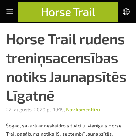
Horse Trail
Horse Trail rudens
treniņsacensības
notiks Jaunapsītēs
Līgatnē
22. augusts, 2020 pl. 19:19,
Nav komentāru
Šogad, sakarā ar neskaidro situāciju, vienīgais Horse
Trail pasākums notiks 19. septembrī Jaunapsītēs,