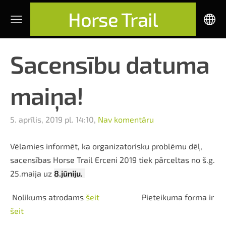
Horse Trail
Sacensību datuma
maiņa!
5. aprīlis, 2019 pl. 14:10,
Nav komentāru
Vēlamies informēt, ka organizatorisku problēmu dēļ,
sacensības Horse Trail Erceni 2019 tiek pārceltas no š.g.
25.maija uz
8.jūniju.
Nolikums atrodams
šeit
Pieteikuma forma ir
šeit